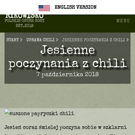
889183114
biuro@farmachili.pl
ENGLISH VERSION
RYKOWISKO
MENU
POLSKIE OSTRE SOSY
EST.2018
START
UPRAWA CHILI
JESIENNE POCZYNANIA Z CHILI
Jesienne
poczynania z chili
7 października 2018
Jesień coraz śmielej poczyna sobie w szklarni