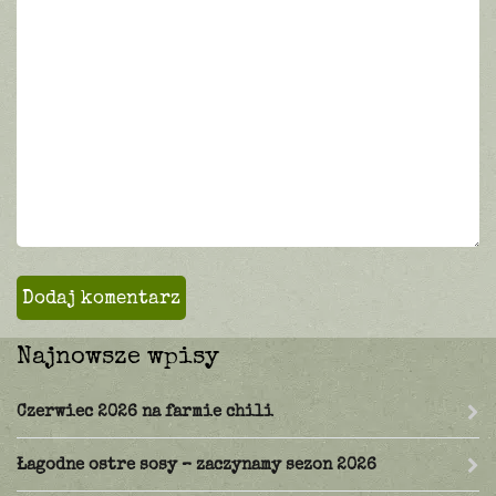
Najnowsze wpisy
Czerwiec 2026 na farmie chili
Łagodne ostre sosy – zaczynamy sezon 2026