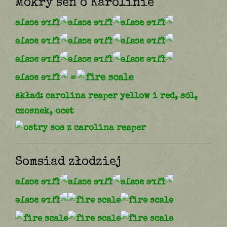
Mokry sen o Karolinie
=
skład: carolina reaper yellow i red, sól,
czosnek, ocet
Somsiad złodziej