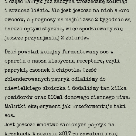
i część papryk już zaczyna troszeczkę żółknąć
i zrzucać liście. Ale jest jeszcze na nich sporo
owoców, a prognozy na najbliższe 2 tygodnie są
bardzo optymistyczne, więc spodziewamy się
jeszcze przynajmniej 2 zbiorów.
Dziś powstał kolejny fermentowany sos w
oparciu o nasza klasyczną recepturę, czyli
papryki, czosnek i chipotle. Część
zblenderowanych papryk odlaliśmy do
niewielkiego słoiczka i dodaliśmy tam kilka
pomidorów oraz 200ml domowego ciemnego piwa.
Malutki eksperyment jak przefermentuje taki
sos.
Jest jeszcze mnóstwo zielonych papryk na
krzakach. W sezonie 2017 po zawaleniu się