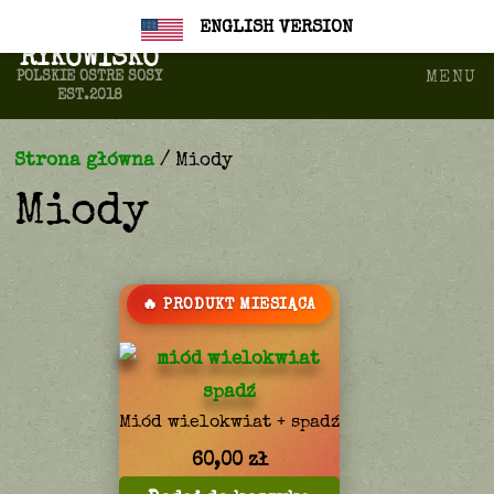
889183114
biuro@farmachili.pl
ENGLISH VERSION
RYKOWISKO
MENU
POLSKIE OSTRE SOSY
EST.2018
Strona główna
/ Miody
Miody
PRODUKT MIESIĄCA
Miód wielokwiat + spadź
60,00
zł