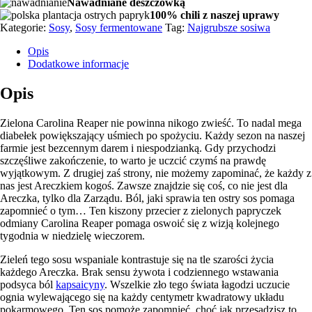
Nawadniane deszczówką
100% chili z naszej uprawy
Kategorie:
Sosy
,
Sosy fermentowane
Tag:
Najgrubsze sosiwa
Opis
Dodatkowe informacje
Opis
Zielona Carolina Reaper nie powinna nikogo zwieść. To nadal mega
diabełek powiększający uśmiech po spożyciu. Każdy sezon na naszej
farmie jest bezcennym darem i niespodzianką. Gdy przychodzi
szczęśliwe zakończenie, to warto je uczcić czymś na prawdę
wyjątkowym. Z drugiej zaś strony, nie możemy zapominać, że każdy z
nas jest Areczkiem kogoś. Zawsze znajdzie się coś, co nie jest dla
Areczka, tylko dla Zarządu. Ból, jaki sprawia ten ostry sos pomaga
zapomnieć o tym… Ten kiszony przecier z zielonych papryczek
odmiany Carolina Reaper pomaga oswoić się z wizją kolejnego
tygodnia w niedzielę wieczorem.
Zieleń tego sosu wspaniale kontrastuje się na tle szarości życia
każdego Areczka. Brak sensu żywota i codziennego wstawania
podsyca ból
kapsaicyny
. Wszelkie zło tego świata łagodzi uczucie
ognia wylewającego się na każdy centymetr kwadratowy układu
pokarmowego. Ten sos pomoże zapomnieć, choć jak przesadzisz to