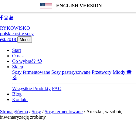
ENGLISH VERSION
889183114
biuro@farmachili.pl
Facebook
Instagram
Youtube
RYKOWISKO
polskie ostre sosy
est.2018
Menu
Start
O nas
Co wybrać? 🥵
Sklep
Sosy fermentowane
Sosy pasteryzowane
Przetwory
Miody 🐝
🍯
Wszystkie Produkty
FAQ
Blog
Kontakt
Strona główna
/
Sosy
/
Sosy fermentowane
/ Areczku, w sobotę
inwentaryzację zrobimy