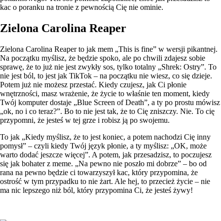
kac o poranku na tronie z pewnością Cię nie ominie.
Zielona Carolina Reaper
Zielona Carolina Reaper to jak mem „This is fine” w wersji pikantnej.
Na początku myślisz, że będzie spoko, ale po chwili zdajesz sobie
sprawę, że to już nie jest zwykły sos, tylko totalny „Shrek: Ostry”. To
nie jest ból, to jest jak TikTok – na początku nie wiesz, co się dzieje.
Potem już nie możesz przestać. Kiedy czujesz, jak Ci płonie
wnętrzności, masz wrażenie, że życie to właśnie ten moment, kiedy
Twój komputer dostaje „Blue Screen of Death”, a ty po prostu mówisz
„ok, no i co teraz?”. Bo to nie jest tak, że to Cię zniszczy. Nie. To cię
przypomni, że jesteś w tej grze i robisz ją po swojemu.
To jak „Kiedy myślisz, że to jest koniec, a potem nachodzi Cię inny
pomysł” – czyli kiedy Twój język płonie, a ty myślisz: „OK, może
warto dodać jeszcze więcej”. A potem, jak przesadzisz, to poczujesz
się jak bohater z meme. „Na pewno nie poszło mi dobrze” – bo od
rana na pewno będzie ci towarzyszył kac, który przypomina, że
ostrość w tym przypadku to nie żart. Ale hej, to przecież życie – nie
ma nic lepszego niż ból, który przypomina Ci, że jesteś żywy!