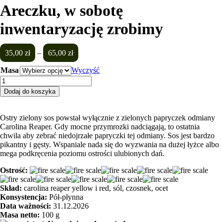
Areczku, w sobotę
inwentaryzację zrobimy
Zakres
35,00
zł
–
65,00
zł
cen:
Masa
Wyczyść
od
35,00 zł
ilość
do
Areczku,
Dodaj do koszyka
65,00 zł
w
sobotę
inwentaryzację
Ostry zielony sos powstał wyłącznie z zielonych papryczek odmiany
zrobimy
Carolina Reaper. Gdy mocne przymrozki nadciągają, to ostatnia
chwila aby zebrać niedojrzałe papryczki tej odmiany. Sos jest bardzo
pikantny i gęsty. Wspaniale nada się do wyzwania na dużej łyżce albo
mega podkręcenia poziomu ostrości ulubionych dań.
Ostrość:
Skład:
carolina reaper yellow i red, sól, czosnek, ocet
Konsystencja:
Pół-płynna
Data ważności:
31.12.2026
Masa netto:
100 g