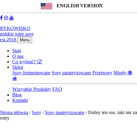
ENGLISH VERSION
889183114
biuro@farmachili.pl
Facebook
Instagram
Youtube
RYKOWISKO
polskie ostre sosy
est.2018
Menu
Start
O nas
Co wybrać? 🥵
Sklep
Sosy fermentowane
Sosy pasteryzowane
Przetwory
Miody 🐝
🍯
Wszystkie Produkty
FAQ
Blog
Kontakt
Strona główna
/
Sosy
/
Sosy pasteryzowane
/ Dobry ten sos, taki nie za
ostry