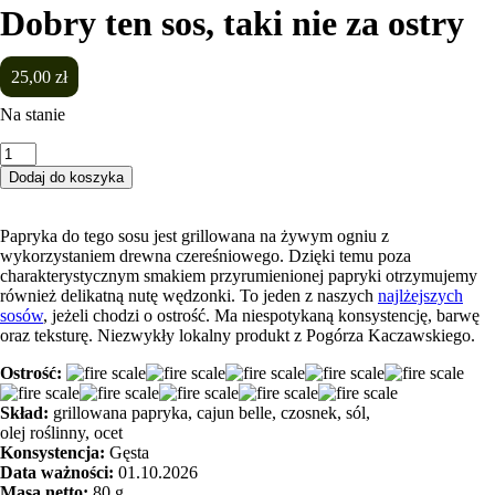
Dobry ten sos, taki nie za ostry
25,00
zł
Na stanie
ilość
Dobry
Dodaj do koszyka
ten
sos,
taki
Papryka do tego sosu jest grillowana na żywym ogniu z
nie
wykorzystaniem drewna czereśniowego. Dzięki temu poza
za
charakterystycznym smakiem przyrumienionej papryki otrzymujemy
ostry
również delikatną nutę wędzonki. To jeden z naszych
najlżejszych
sosów
, jeżeli chodzi o ostrość. Ma niespotykaną konsystencję, barwę
oraz teksturę. Niezwykły lokalny produkt z Pogórza Kaczawskiego.
Ostrość:
Skład:
grillowana papryka, cajun belle, czosnek, sól,
olej roślinny, ocet
Konsystencja:
Gęsta
Data ważności:
01.10.2026
Masa netto:
80 g