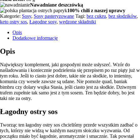
Nawadniane deszczówką
100% chili z naszej uprawy
Kategorie:
Sosy
,
Sosy pasteryzowane
Tagi:
bez cukru
,
bez słodzików
,
keto ostry sos
,
Łagodne sosy
,
wędzone składniki
Opis
Dodatkowe informacje
Opis
Największy komplement, jaki gospodyni może usłyszeć. Wzór do
naśladowania i koniecznie podzielenia się przepisem po raz piąty już w
tym roku. Jeśli to ciasto jest dobre, takie nie za słodkie, to imieniny,
komunia czy wesele zawsze są udane. Nie pomoże quad, baniak
bimbru czy dolary wujka Stasia, jeśli ciasto jest za słodkie. Dziwnym
trafem zupełnie tak samo jest z tym sosem. Ten będzie dobry, bo jest
taki nie za ostry.
Łagodny ostry sos
Tworząc ten łagodny ostry sos chcieliśmy przede wszystkim zadbać o
tych, którzy nie widzą w każdym naszym słoiczku wyzwania. Od
początku miało być łagodnie, aromatycznie i smacznie. Tak powstał