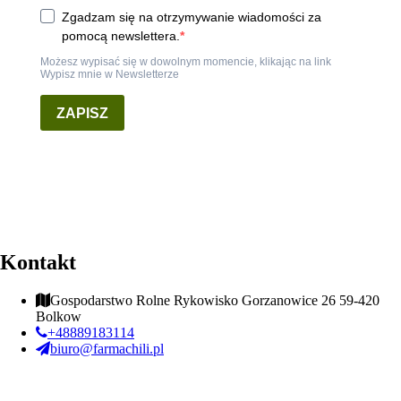
Kontakt
Gospodarstwo Rolne Rykowisko Gorzanowice 26 59-420
Bolkow
+48889183114
biuro@farmachili.pl
Rykowisko Polskie Ostre Sosy ©
2026 Wszelkie prawa zastrzeżone