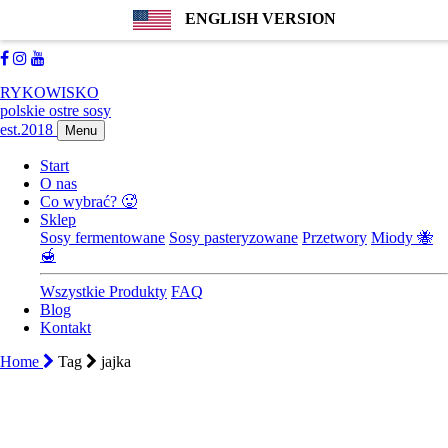
ENGLISH VERSION
889183114
biuro@farmachili.pl
Facebook
Instagram
Youtube
RYKOWISKO
polskie ostre sosy
est.2018
Menu
Start
O nas
Co wybrać? 🥵
Sklep
Sosy fermentowane
Sosy pasteryzowane
Przetwory
Miody 🐝
🍯
Wszystkie Produkty
FAQ
Blog
Kontakt
Home
Tag
jajka