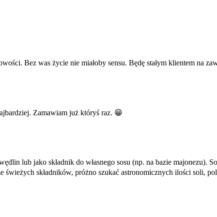
owości. Bez was życie nie miałoby sensu. Będę stałym klientem na zaw
ajbardziej. Zamawiam już któryś raz. 😁
ędlin lub jako składnik do własnego sosu (np. na bazie majonezu). S
 ze świeżych składników, próżno szukać astronomicznych ilości soli, 