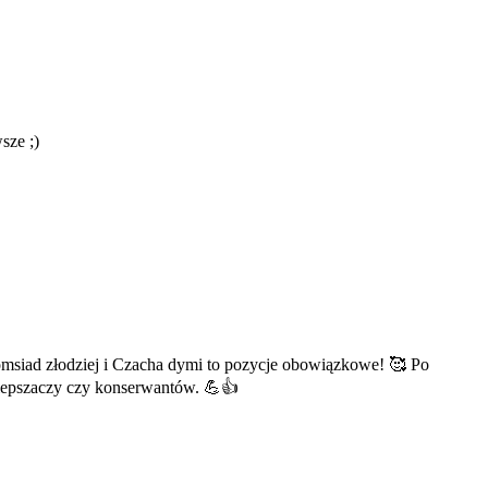
sze ;)
omsiad złodziej i Czacha dymi to pozycje obowiązkowe! 🥰 Po
polepszaczy czy konserwantów. 💪👍