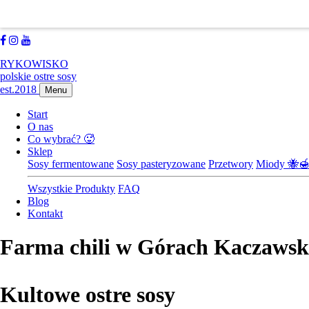
889183114
biuro@farmachili.pl
Facebook
Instagram
Youtube
RYKOWISKO
polskie ostre sosy
est.2018
Menu
Start
O nas
Co wybrać? 🥵
Sklep
Sosy fermentowane
Sosy pasteryzowane
Przetwory
Miody 🐝
Wszystkie Produkty
FAQ
Blog
Kontakt
Farma chili w Górach Kaczawsk
Kultowe ostre sosy